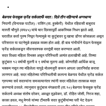
बेळगाव फेसबुक फ्रेंड सर्कलतर्फे मदत : दिले तीन महिन्याचे अन्नधान्य
निपाणी (विनायक पाटील) : राशिंग (ता. हुक्केरी) येथील रहिवासी बाबुराव
मारुती चौगुले (वय४५) यांचे चार दिवसापूर्वी आकस्मिक निधन झाले आहे.
घरातील कर्ता पुरुष निघून गेल्यामुळे या कुटुंबावर दुःखाचा डोंगर कोसळला असून
परिसरात या घटनेमुळे हळहळ व्यक्त होत आहे. ही बाब गांभीर्याने घेऊन फेसबुक
फ्रेंड सर्कलकडून जीवनावश्यक वस्तूंची मदत करण्यात आली.
सदर विधवा महिला विभक्त असून परिस्थिती अत्यंत हलाखीची आहे. तिच्या
कुटुंबात १२ वर्षाची मुलगी व ९ वर्षाचा मुलगा आहे. कोणतीही आर्थिक बाजू
भक्कम नसून त्या महिलेला यापुढे मोलमजुरी करून आपला उदरनिर्वाह करावा
लागणार आहे. सदर महिलेच्या परिस्थितीची कल्पना बेळगाव येथील फ्रेंड सर्कल
ग्रुपच्या सर्व सदस्यांना समजल्यानंतर त्यांनी सदर महिलेला तात्काळ मदत
करण्याचे ठरवले. त्यानुसार कुटुंबास मंगळवारी (ता.१०) बेळगाव फेसबुक फ्रेंड
सर्कलचे अध्यक्ष संतोष दरेकर, अवधूत तूडवेकर, डॉ. रोहित जोशी, निरज शहा,
काका हवल, मधु मेणसे यांच्या टीमतर्फे सदर कुटुंबीयांच्या घरी भेट देऊन