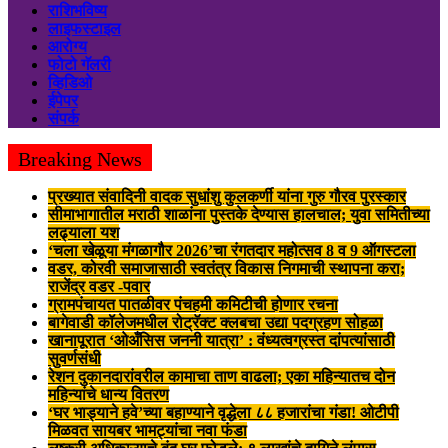
राशिभविष्य
लाइफस्टाइल
आरोग्य
फोटो गॅलरी
व्हिडिओ
ईपेपर
संपर्क
Breaking News
प्रख्यात संवादिनी वादक सुधांशु कुलकर्णी यांना गुरु गौरव पुरस्कार
सीमाभागातील मराठी शाळांना पुस्तके देण्यास हालचाल; युवा समितीच्या
लढ्याला यश
‘चला खेळूया मंगळागौर 2026’चा रंगतदार महोत्सव 8 व 9 ऑगस्टला
वडर, कोरवी समाजासाठी स्वतंत्र विकास निगमाची स्थापना करा;
राजेंद्र वडर -पवार
ग्रामपंचायत पातळीवर पंचहमी कमिटीची होणार रचना
बागेवाडी कॉलेजमधील रोट्रॅक्ट क्लबचा उद्या पदग्रहण सोहळा
खानापूरात ‘ओअँसिस जननी यात्रा’ : वंध्यत्वग्रस्त दांपत्यांसाठी
सुवर्णसंधी
रेशन दुकानदारांवरील कामाचा ताण वाढला; एका महिन्यातच दोन
महिन्यांचे धान्य वितरण
‘घर भाड्याने हवे’च्या बहाण्याने वृद्धेला ८८ हजारांचा गंडा! ओटीपी
मिळवत सायबर भामट्यांचा नवा फंडा