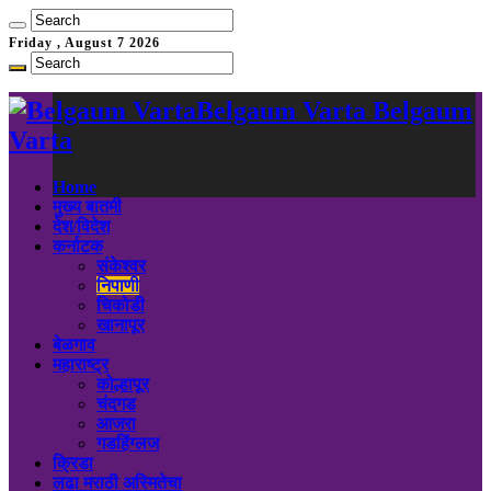
Friday , August 7 2026
Belgaum Varta Belgaum
Varta
Home
मुख्य बातमी
देश/विदेश
कर्नाटक
संकेश्वर
निपाणी
चिकोडी
खानापूर
बेळगाव
महाराष्ट्र
कोल्हापूर
चंदगड
आजरा
गडहिंग्लज
क्रिडा
लढा मराठी अस्मितेचा