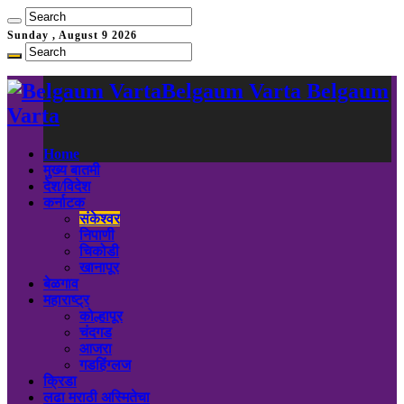
Sunday , August 9 2026
Belgaum Varta Belgaum
Varta
Home
मुख्य बातमी
देश/विदेश
कर्नाटक
संकेश्वर
निपाणी
चिकोडी
खानापूर
बेळगाव
महाराष्ट्र
कोल्हापूर
चंदगड
आजरा
गडहिंग्लज
क्रिडा
लढा मराठी अस्मितेचा