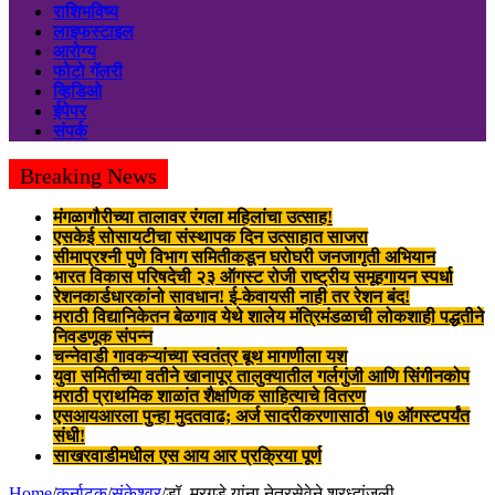
राशिभविष्य
लाइफस्टाइल
आरोग्य
फोटो गॅलरी
व्हिडिओ
ईपेपर
संपर्क
Breaking News
मंगळागौरीच्या तालावर रंगला महिलांचा उत्साह!
एसकेई सोसायटीचा संस्थापक दिन उत्साहात साजरा
सीमाप्रश्नी पुणे विभाग समितीकडून घरोघरी जनजागृती अभियान
भारत विकास परिषदेची २३ ऑगस्ट रोजी राष्ट्रीय समूहगायन स्पर्धा
रेशनकार्डधारकांनो सावधान! ई-केवायसी नाही तर रेशन बंद!
मराठी विद्यानिकेतन बेळगाव येथे शालेय मंत्रिमंडळाची लोकशाही पद्धतीने
निवडणूक संपन्न
चन्नेवाडी गावकऱ्यांच्या स्वतंत्र बूथ मागणीला यश
युवा समितीच्या वतीने खानापूर तालुक्यातील गर्लगुंजी आणि सिंगीनकोप
मराठी प्राथमिक शाळांत शैक्षणिक साहित्याचे वितरण
एसआयआरला पुन्हा मुदतवाढ; अर्ज सादरीकरणासाठी १७ ऑगस्टपर्यंत
संधी!
साखरवाडीमधील एस आय आर प्रक्रिया पूर्ण
Home
/
कर्नाटक
/
संकेश्वर
/
डॉ. मुरगुडे यांना नेत्रसेवेने श्रध्दांजली