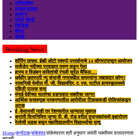
राशिभविष्य
लाइफस्टाइल
आरोग्य
फोटो गॅलरी
व्हिडिओ
ईपेपर
संपर्क
Breaking News
शॉपिंग उत्सव, ईव्ही ऑटो एक्स्पो प्रदर्शनाचे 14 ऑगस्टपासून आयोजन
मार्कंडेय नदीच्या प्रवाहात तरुण वाहून गेला
हास्य व विडंबन कवितांची रंगली सुरेल मैफिल….
धर्मवीर छत्रपती न्यु संभाजी नगरमधील समस्यांना जबाबदार कोण?
स्तवनिधी येथील पी. जी. विद्यामंदिर, ए. एस. पाटील हायस्कूलमध्ये
पहिली पालक सभा
मंगाई देवीच्या यात्रेचा वडगावात भक्तीचा जागर!
आर्थिक फसवणूक प्रकरणातील आरोपीला टिळकवाडी पोलिसांकडून
अटक
ई -केवायसी नाही तर रेशनवरील धान्याला मुकाल
क्रांती दिनानिमित्त जुन्या पी. बी. रोड वरील दुभाजकांमध्ये वृक्षारोपण
रेल्वेची धडक बसून महाविद्यालयीन विद्यार्थ्याचा मृत्यू
Home
/
कर्नाटक
/
संकेश्वर
/
संकेश्वरात श्री हनुमान जयंती भक्तीमय वातावरणात
साजरी