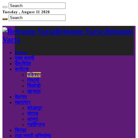
Tuesday , August 11 2026
Belgaum Varta Belgaum
Varta
Home
मुख्य बातमी
देश/विदेश
कर्नाटक
संकेश्वर
निपाणी
चिकोडी
खानापूर
बेळगाव
महाराष्ट्र
कोल्हापूर
चंदगड
आजरा
गडहिंग्लज
क्रिडा
लढा मराठी अस्मितेचा