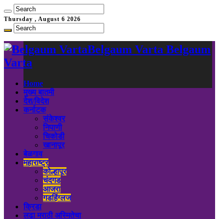
Thursday , August 6 2026
Belgaum Varta Belgaum
Varta
Home
मुख्य बातमी
देश/विदेश
कर्नाटक
संकेश्वर
निपाणी
चिकोडी
खानापूर
बेळगाव
महाराष्ट्र
कोल्हापूर
चंदगड
आजरा
गडहिंग्लज
क्रिडा
लढा मराठी अस्मितेचा