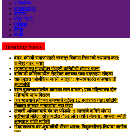
राशिभविष्य
लाइफस्टाइल
आरोग्य
फोटो गॅलरी
व्हिडिओ
ईपेपर
संपर्क
Breaking News
वडर, कोरवी समाजासाठी स्वतंत्र विकास निगमाची स्थापना करा;
राजेंद्र वडर -पवार
ग्रामपंचायत पातळीवर पंचहमी कमिटीची होणार रचना
बागेवाडी कॉलेजमधील रोट्रॅक्ट क्लबचा उद्या पदग्रहण सोहळा
खानापूरात ‘ओअँसिस जननी यात्रा’ : वंध्यत्वग्रस्त दांपत्यांसाठी
सुवर्णसंधी
रेशन दुकानदारांवरील कामाचा ताण वाढला; एका महिन्यातच दोन
महिन्यांचे धान्य वितरण
‘घर भाड्याने हवे’च्या बहाण्याने वृद्धेला ८८ हजारांचा गंडा! ओटीपी
मिळवत सायबर भामट्यांचा नवा फंडा
लष्करी अधिकाऱ्याचे बंद घर फोडले; ९ लाखांचे दागिने लंपास
श्रीभक्ती महिला सोसायटीत गोल्ड लोन नवीन योजना : अध्यक्षा ज्योती
अग्रवाल यांची माहिती
गोकाकजवळ बस-दुचाकीची भीषण धडक; चिमुकलीसह तिघांचा जागीच